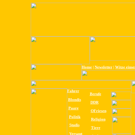
Home
|
Newsletter
|
Witze eins
Fahrer
Berufe
Blondis
DDR
Paare
OFriesen
Politik
Religion
Studis
Tiere
Versaut