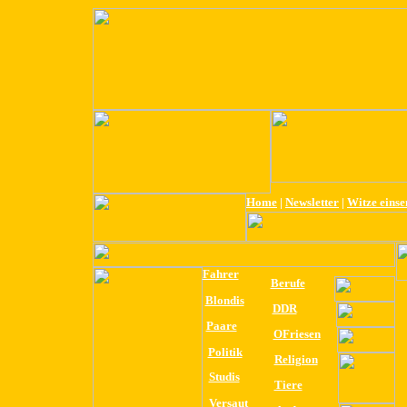
Home
|
Newsletter
|
Witze eins
Fahrer
Berufe
Blondis
DDR
Paare
OFriesen
Politik
Religion
Studis
Tiere
Versaut