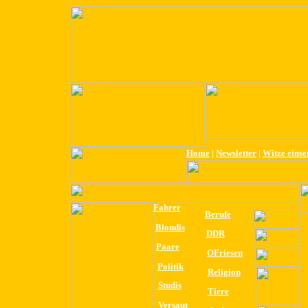
Home
|
Newsletter
|
Witze eins
Fahrer
Berufe
Blondis
DDR
Paare
OFriesen
Politik
Religion
Studis
Tiere
Versaut